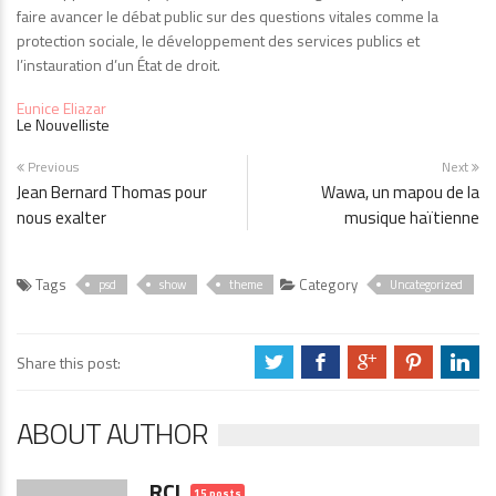
faire avancer le débat public sur des questions vitales comme la
protection sociale, le développement des services publics et
l’instauration d’un État de droit.
Eunice Eliazar
Le Nouvelliste
Previous
Next
Jean Bernard Thomas pour
Wawa, un mapou de la
nous exalter
musique haïtienne
Tags
Category
psd
show
theme
Uncategorized
Share this post:
a
b
c
d
j
ABOUT AUTHOR
RCI
15 posts