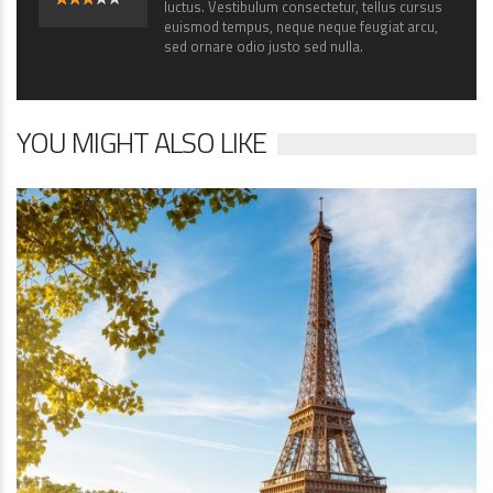
luctus. Vestibulum consectetur, tellus cursus
3.13
euismod tempus, neque neque feugiat arcu,
sed ornare odio justo sed nulla.
YOU MIGHT ALSO LIKE