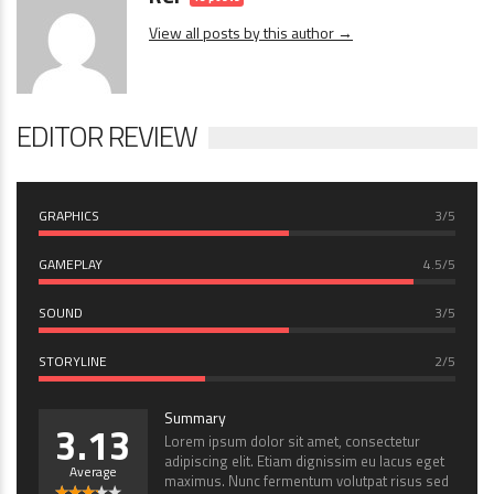
View all posts by this author →
EDITOR REVIEW
GRAPHICS
3/5
GAMEPLAY
4.5/5
SOUND
3/5
STORYLINE
2/5
Summary
3.13
Lorem ipsum dolor sit amet, consectetur
adipiscing elit. Etiam dignissim eu lacus eget
Average
maximus. Nunc fermentum volutpat risus sed