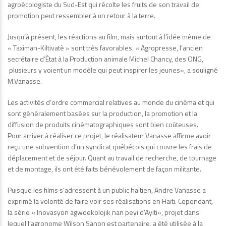
agroécologiste du Sud-Est qui récolte les fruits de son travail de
promotion peut ressembler à un retour à la terre.
Jusqu’à présent, les réactions au film, mais surtout à l’idée même de
« Taximan-Kiltivatè » sont très favorables. « Agropresse, l’ancien
secrétaire d’État à la Production animale Michel Chancy, des ONG,
plusieurs y voient un modèle qui peut inspirer les jeunes», a souligné
M.Vanasse.
Les activités d’ordre commercial relatives au monde du cinéma et qui
sont généralement basées sur la production, la promotion et la
diffusion de produits cinématographiques sont bien coûteuses.
Pour arriver à réaliser ce projet, le réalisateur Vanasse affirme avoir
reçu une subvention d’un syndicat québécois qui couvre les frais de
déplacement et de séjour. Quant au travail de recherche, de tournage
et de montage, ils ont été faits bénévolement de façon militante.
Puisque les films s’adressent à un public haïtien, Andre Vanasse a
exprimé la volonté de faire voir ses réalisations en Haïti. Cependant,
la série « Inovasyon agwoekolojik nan peyi d’Ayiti», projet dans
lequel l’agronome Wilson Sanon est partenaire, a été utilisée à la