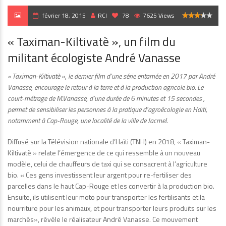
février 18, 2015
RCI
78
7625 Views
3.1
« Taximan-Kiltivatè », un film du
militant écologiste André Vanasse
« Taximan-Kiltivatè », le dernier film d’une série entamée en 2017 par André
Vanasse, encourage le retour à la terre et à la production agricole bio. Le
court-métrage de M.Vanasse, d’une durée de 6 minutes et 15 secondes ,
permet de sensibiliser les personnes à la pratique d’agroécologie en Haïti,
notamment à Cap-Rouge, une localité de la ville de Jacmel.
Diffusé sur la Télévision nationale d’Haïti (TNH) en 2018, « Taximan-
Kiltivatè » relate l’émergence de ce qui ressemble à un nouveau
modèle, celui de chauffeurs de taxi qui se consacrent à l’agriculture
bio. « Ces gens investissent leur argent pour re-fertiliser des
parcelles dans le haut Cap-Rouge et les convertir à la production bio.
Ensuite, ils utilisent leur moto pour transporter les fertilisants et la
nourriture pour les animaux, et pour transporter leurs produits sur les
marchés», révèle le réalisateur André Vanasse. Ce mouvement