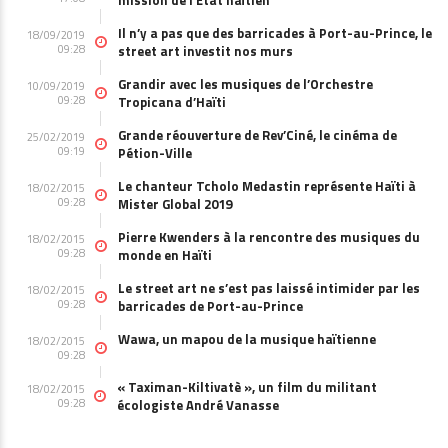
Il n’y a pas que des barricades à Port-au-Prince, le
18/09/2019
09:28
street art investit nos murs
Grandir avec les musiques de l’Orchestre
10/09/2019
09:28
Tropicana d’Haïti
Grande réouverture de Rev’Ciné, le cinéma de
25/02/2019
09:19
Pétion-Ville
Le chanteur Tcholo Medastin représente Haïti à
18/02/2015
09:28
Mister Global 2019
Pierre Kwenders à la rencontre des musiques du
18/02/2015
09:28
monde en Haïti
Le street art ne s’est pas laissé intimider par les
18/02/2015
09:28
barricades de Port-au-Prince
Wawa, un mapou de la musique haïtienne
18/02/2015
09:28
« Taximan-Kiltivatè », un film du militant
18/02/2015
09:28
écologiste André Vanasse